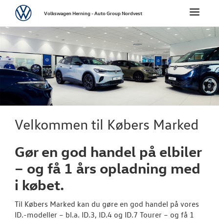
Volkswagen
Toggle
Volkswagen Herning - Auto Group Nordvest
naviga
FORSIDE
NYE PERSONBI
NYE VAREBILER
BRUGTE BILER
Velkommen til Købers Marked
UDLEJNINGSBI
Gør en god handel på elbiler
– og få 1 års opladning med
TILBEHØR
i købet.
VÆRKSTED
Til Købers Marked kan du gøre en god handel på vores
ID.-modeller – bl.a. ID.3, ID.4 og ID.7 Tourer – og få 1