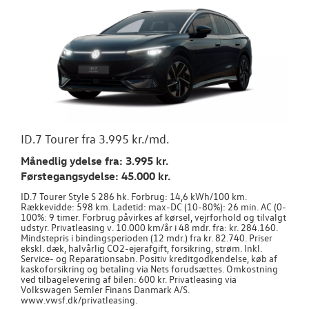
ID.7 Tourer fra 3.995 kr./md.
Månedlig ydelse fra: 3.995 kr.
Førstegangsydelse: 45.000 kr.
ID.7 Tourer Style S 286 hk. Forbrug: 14,6 kWh/100 km.
Rækkevidde: 598 km. Ladetid: max-DC (10-80%): 26 min. AC (0-
100%: 9 timer. Forbrug påvirkes af kørsel, vejrforhold og tilvalgt
udstyr. Privatleasing v. 10.000 km/år i 48 mdr. fra: kr. 284.160.
Mindstepris i bindingsperioden (12 mdr.) fra kr. 82.740. Priser
ekskl. dæk, halvårlig CO2-ejerafgift, forsikring, strøm. Inkl.
Service- og Reparationsabn. Positiv kreditgodkendelse, køb af
kaskoforsikring og betaling via Nets forudsættes. Omkostning
ved tilbagelevering af bilen: 600 kr. Privatleasing via
Volkswagen Semler Finans Danmark A/S.
www.vwsf.dk/privatleasing.