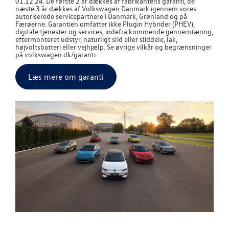
01.12.24. De første 2 år dækkes af fabrikantens garanti, de
næste 3 år dækkes af
Volkswagen
Danmark igennem vores
autoriserede servicepartnere i Danmark, Grønland og på
Færøerne. Garantien omfatter ikke Plugin Hybrider (PHEV),
digitale tjenester og services, indefra kommende gennemtæring,
eftermonteret udstyr, naturligt slid eller sliddele, lak,
højvoltsbatteri eller vejhjælp. Se øvrige vilkår og begrænsninger
på volkswagen.dk/garanti.
Læs mere om garanti