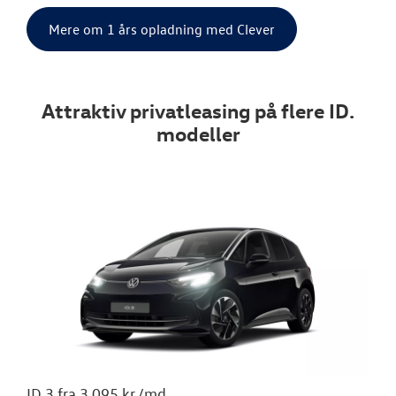
Mere om 1 års opladning med Clever
Attraktiv privatleasing på flere ID.
modeller
ID.3 fra 3.095 kr./md.