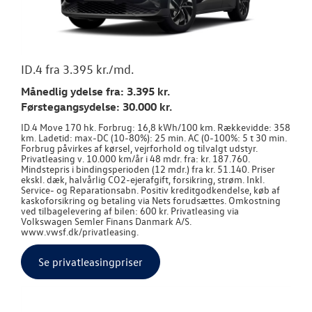
ID.4 fra 3.395 kr./md.
Månedlig ydelse fra: 3.395 kr.
Førstegangsydelse: 30.000 kr.
ID.4 Move 170 hk. Forbrug: 16,8 kWh/100 km. Rækkevidde: 358
km. Ladetid: max-DC (10-80%): 25 min. AC (0-100%: 5 t 30 min.
Forbrug påvirkes af kørsel, vejrforhold og tilvalgt udstyr.
Privatleasing v. 10.000 km/år i 48 mdr. fra: kr. 187.760.
Mindstepris i bindingsperioden (12 mdr.) fra kr. 51.140. Priser
ekskl. dæk, halvårlig CO2-ejerafgift, forsikring, strøm. Inkl.
Service- og Reparationsabn. Positiv kreditgodkendelse, køb af
kaskoforsikring og betaling via Nets forudsættes. Omkostning
ved tilbagelevering af bilen: 600 kr. Privatleasing via
Volkswagen Semler Finans Danmark A/S.
www.vwsf.dk/privatleasing.
Se privatleasingpriser