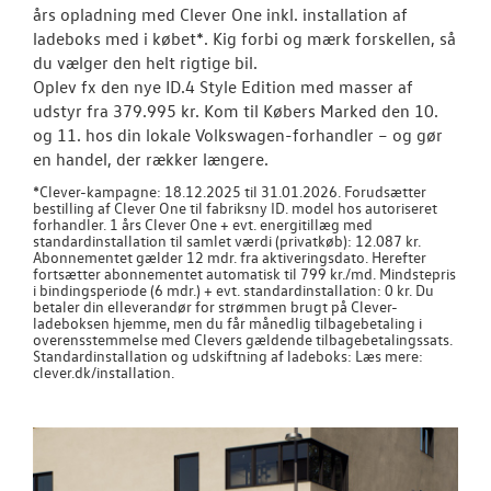
RESERVEDELE
års opladning med Clever One inkl. installation af
ladeboks med i købet*. Kig forbi og mærk forskellen, så
du vælger den helt rigtige bil.
NYHEDER
Oplev fx den nye ID.4 Style Edition med masser af
udstyr fra 379.995 kr. Kom til Købers Marked den 10.
OM OS
og 11. hos din lokale Volkswagen-forhandler – og gør
en handel, der rækker længere.
*Clever-kampagne: 18.12.2025 til 31.01.2026. Forudsætter
bestilling af Clever One til fabriksny ID. model hos autoriseret
forhandler. 1 års Clever One + evt. energitillæg med
standardinstallation til samlet værdi (privatkøb): 12.087 kr.
Abonnementet gælder 12 mdr. fra aktiveringsdato. Herefter
fortsætter abonnementet automatisk til 799 kr./md. Mindstepris
i bindingsperiode (6 mdr.) + evt. standardinstallation: 0 kr. Du
betaler din elleverandør for strømmen brugt på Clever-
ladeboksen hjemme, men du får månedlig tilbagebetaling i
overensstemmelse med Clevers gældende tilbagebetalingssats.
Standardinstallation og udskiftning af ladeboks: Læs mere:
clever.dk/installation.