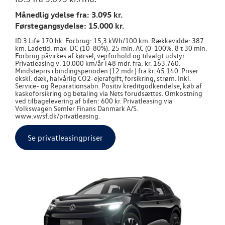
Månedlig ydelse fra: 3.095 kr.
Førstegangsydelse: 15.000 kr.
ID.3 Life 170 hk. Forbrug: 15,3 kWh/100 km. Rækkevidde: 387
km. Ladetid: max-DC (10-80%): 25 min. AC (0-100%: 8 t 30 min.
Forbrug påvirkes af kørsel, vejrforhold og tilvalgt udstyr.
Privatleasing v. 10.000 km/år i 48 mdr. fra: kr. 163.760.
Mindstepris i bindingsperioden (12 mdr.) fra kr. 45.140. Priser
ekskl. dæk, halvårlig CO2-ejerafgift, forsikring, strøm. Inkl.
Service- og Reparationsabn. Positiv kreditgodkendelse, køb af
kaskoforsikring og betaling via Nets forudsættes. Omkostning
ved tilbagelevering af bilen: 600 kr. Privatleasing via
Volkswagen Semler Finans Danmark A/S.
www.vwsf.dk/privatleasing.
Se privatleasingpriser