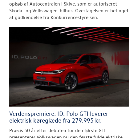
opkøb af Autocentralen i Skive, som er autoriseret
Skoda- og Volkswagen-bilhus. Overtagelsen er betinget
af godkendelse fra Konkurrencestyrelsen.
Verdenspremiere: ID. Polo GTI leverer
elektrisk køreglæde fra 279.995 kr.
Præcis 50 år efter debuten for den første GTI
præsenterer Volkswagen nu den første fuldelektriske