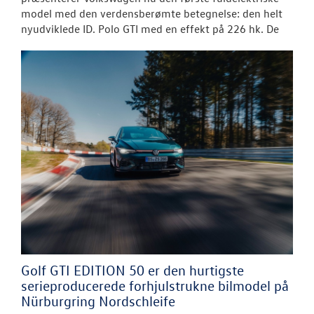
model med den verdensberømte betegnelse: den helt
nyudviklede ID. Polo GTI med en effekt på 226 hk. De
Golf GTI EDITION 50 er den hurtigste
serieproducerede forhjulstrukne bilmodel på
Nürburgring Nordschleife