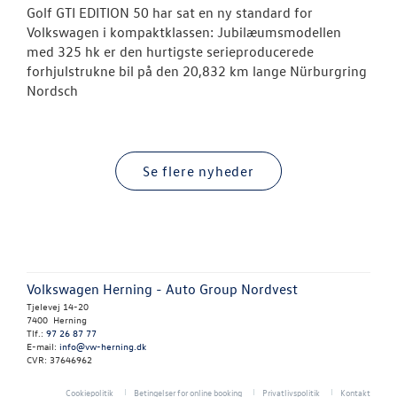
Golf GTI EDITION 50 har sat en ny standard for
Volkswagen i kompaktklassen: Jubilæumsmodellen
med 325 hk er den hurtigste serieproducerede
forhjulstrukne bil på den 20,832 km lange Nürburgring
Nordsch
Se flere nyheder
Volkswagen Herning - Auto Group Nordvest
Tjelevej 14-20
7400 Herning
Tlf.:
97 26 87 77
E-mail:
info@vw-herning.dk
CVR: 37646962
Cookiepolitik
Betingelser for online booking
Privatlivspolitik
Kontakt