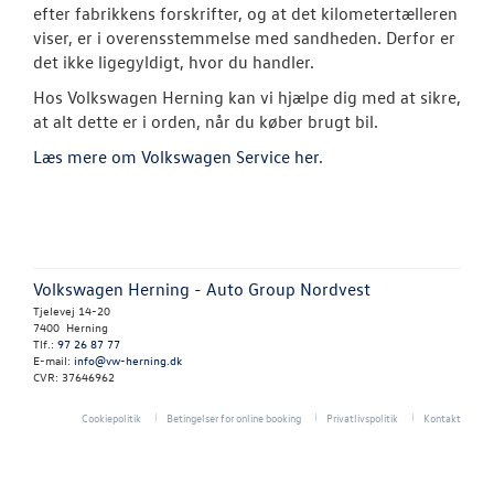
efter fabrikkens forskrifter, og at det kilometertælleren
Brugtbilsattes
viser, er i overensstemmelse med sandheden. Derfor er
det ikke ligegyldigt, hvor du handler.
UDLEJNINGSBI
Hos Volkswagen Herning kan vi hjælpe dig med at sikre,
at alt dette er i orden, når du køber brugt bil.
TILBEHØR
Læs mere om Volkswagen Service her
.
VÆRKSTED
RESERVEDELE
Volkswagen Herning - Auto Group Nordvest
NYHEDER
Tjelevej 14-20
7400 Herning
Tlf.:
97 26 87 77
E-mail:
info@vw-herning.dk
OM OS
CVR: 37646962
Cookiepolitik
Betingelser for online booking
Privatlivspolitik
Kontakt