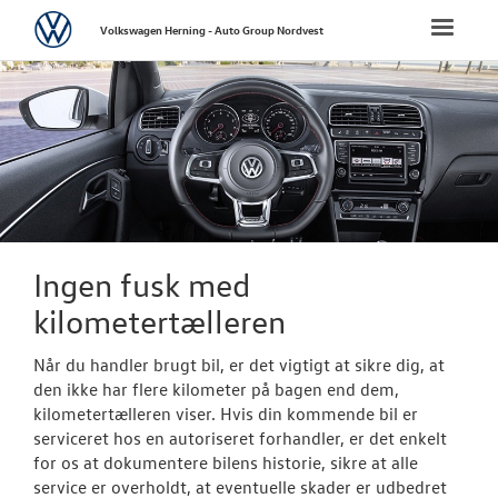
Volkswagen
Toggle
Volkswagen Herning - Auto Group Nordvest
naviga
FORSIDE
NYE PERSONBI
NYE VAREBILER
BRUGTE BILER
Ingen fusk med
kilometertælleren
Brugtbilsafdel
Når du handler brugt bil, er det vigtigt at sikre dig, at
Finansiering
den ikke har flere kilometer på bagen end dem,
kilometertælleren viser. Hvis din kommende bil er
Ingen fusk m
serviceret hos en autoriseret forhandler, er det enkelt
kilometertæll
for os at dokumentere bilens historie, sikre at alle
service er overholdt, at eventuelle skader er udbedret
Autoriseret V