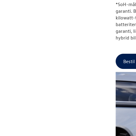
*SoH-måli
garanti. 
kilowatt-
batterite
garanti, 
hybrid bi
Bestil