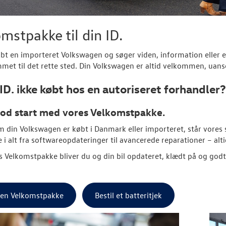
mstpakke til din ID.
øbt en importeret
Volkswagen
og søger viden, information eller e
met til det rette sted. Din
Volkswagen
er altid velkommen, uanse
 ID. ikke købt hos en autoriseret forhandler?
god start med vores Velkomstpakke.
m din
Volkswagen
er købt i Danmark eller importeret, står vores sp
e i alt fra softwareopdateringer til avancerede reparationer – alt
 Velkomstpakke bliver du og din bil opdateret, klædt på og god
l en Velkomstpakke
Bestil et batteritjek