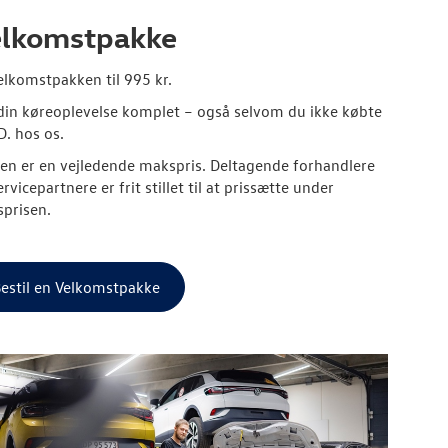
lkomstpakke
elkomstpakken til 995 kr.
din køreoplevelse komplet – også selvom du ikke købte
D. hos os.
sen er en vejledende makspris. Deltagende forhandlere
rvicepartnere er frit stillet til at prissætte under
prisen.
estil en Velkomstpakke