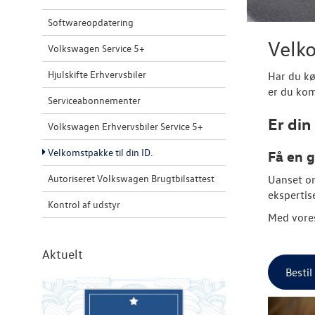
Softwareopdatering
Velko
Volkswagen Service 5+
Hjulskifte Erhvervsbiler
Har du k
er du kom
Serviceabonnementer
Er din
Volkswagen Erhvervsbiler Service 5+
Velkomstpakke til din ID.
Få en 
Autoriseret Volkswagen Brugtbilsattest
Uanset o
ekspertis
Kontrol af udstyr
Med vores
Aktuelt
Besti