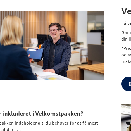
Ve
Få v
Gør 
din I
*Pri
og se
maks
B
r inkluderet i Velkomstpakken?
akken indeholder alt, du behøver for at få mest
af din ID.: