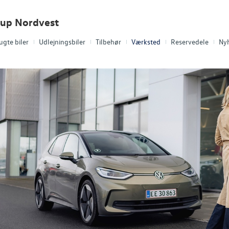
oup Nordvest
ugte biler
Udlejningsbiler
Tilbehør
Værksted
Reservedele
Ny