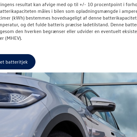
ngens resultat kan afvige med op til +/- 10 procentpoint i forhol
Batterikapaciteten måles i bilen som opladningsmængde i ampere-
timer (kWh) bestemmes hovedsageligt af denne batterikapacitet, o
mperatur, og det fulde batteris præcise ladetilstand. Denne batt
ligesom den hverken begrænser eller udvider en eventuelt eksiste
ler (MHEV).
 et batteritjek