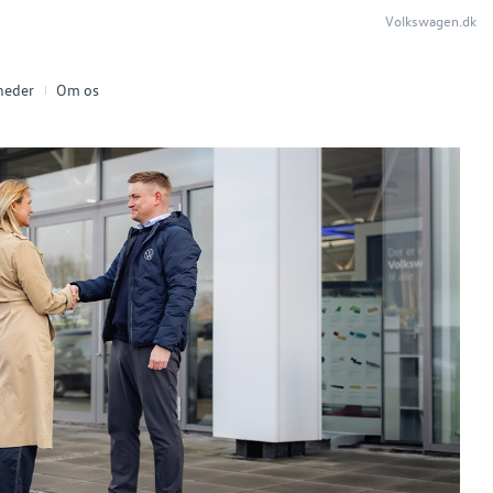
Volkswagen.dk
heder
Om os