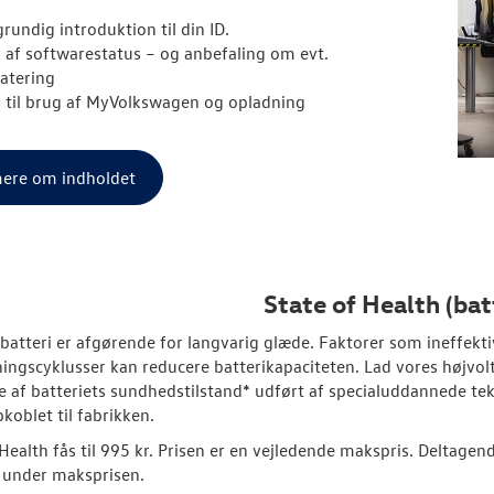
rundig introduktion til din ID.
k af softwarestatus – og anbefaling om evt.
atering
s til brug af MyVolkswagen og opladning
ere om indholdet
State of Health (bat
s batteri er afgørende for langvarig glæde. Faktorer som ineffekti
ingscyklusser kan reducere batterikapaciteten. Lad vores højvolt
e af batteriets sundhedstilstand* udført af specialuddannede tek
pkoblet til fabrikken.
ealth fås til 995 kr. Prisen er en vejledende makspris. Deltagende 
 under maksprisen.