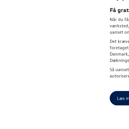
Få grat
Når du få
værksted,
uanset om
Det kræve
foretaget
Danmark, 
Dækningen
Så uanset
autorisere
Læs m