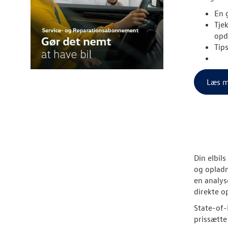
En g
Tje
opd
Tip
Læs m
Din elbil
og opladn
en analys
direkte o
State-of-H
prissætte