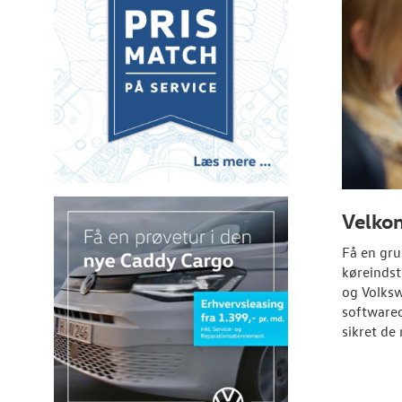
Velko
Få en gru
køreindst
og
Volks
softwareo
sikret de