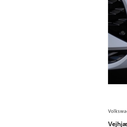
Volkswa
Vejhjæ