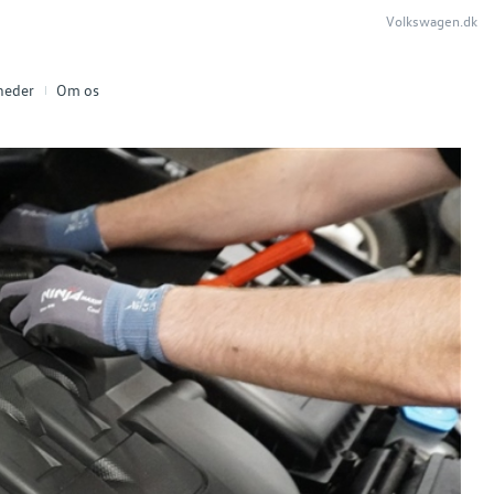
Volkswagen.dk
heder
Om os