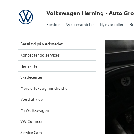
Volkswagen
Volkswagen Herning - Auto Gr
Forside
Nye personbiler
Nye varebiler
Br
Bestil tid på værkstedet
Koncepter og services
Hjulskifte
Skadecenter
Mere effekt og mindre slid
Værd at vide
MinVolkswagen
VW Connect
Service Cam