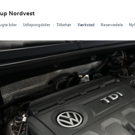
oup Nordvest
ugte biler
Udlejningsbiler
Tilbehør
Værksted
Reservedele
Ny