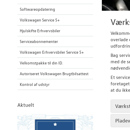
Softwareopdatering
Værk
Volkswagen Service 5+
Hjulskifte Erhvervsbiler
Velkommen
overlade 
Serviceabonnementer
udfordrin
Volkswagen Erhvervsbiler Service 5+
Bag servi
med de se
Velkomstpakke til din ID.
nødvendig
Autoriseret Volkswagen Brugtbilsattest
Et service
foretaget
Kontrol af udstyr
at du ikk
Aktuelt
Værks
Plade