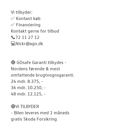
Vi tilbyder:
✅ Kontant køb
✅ Finansiering
Kontakt gerne for tilbud
📞72 11 27 12
💻Nickr@agn.dk
🔵 GOsafe Garanti tilbydes -
Nordens førende & mest
omfattende brugtvognsgaranti.
24 mdr. 8.375, -
36 mdr. 10.250, -
48 mdr. 12.125, -
🔵VI TILBYDER
- Bilen leveres med 1 måneds
gratis Skoda Forsikring