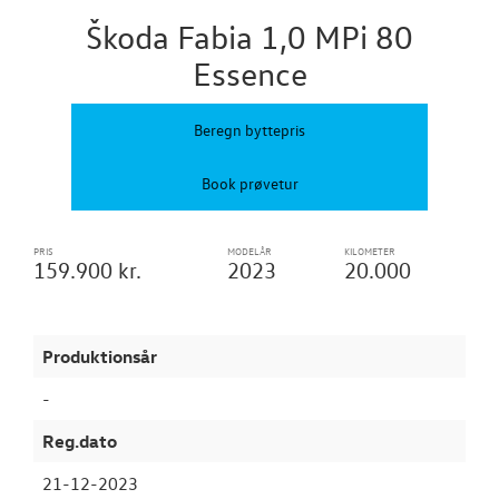
Brugtbilsattes
Škoda Fabia 1,0 MPi 80
Essence
UDLEJNINGSBI
Beregn byttepris
TILBEHØR
Book prøvetur
VÆRKSTED
RESERVEDELE
PRIS
MODELÅR
KILOMETER
159.900 kr.
2023
20.000
NYHEDER
Produktionsår
OM OS
-
Reg.dato
21-12-2023