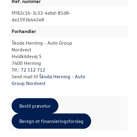
Ref. nummer
fff82c1b-3c33-4ebd-81d8-
da1593b445e8
Forhandler
Škoda Herning - Auto Group
Nordvest
Hvidkildevej 5
7400 Herning
Tlf.:
72 112 712
Send mail til
Škoda Herning - Auto
Group Nordvest
Bestil prøvetur
Beregn et finansieringsforslag