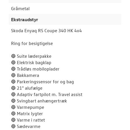
Gråmetal
Ekstraudstyr
Skoda Enyaq RS Coupe 340 HK 4x4
Ring for besigtigelse
🔵 Suite læderpakke
🔵 Elektrisk bagklap
🔵 Trådløs mobiloplader
🔵 Bakkamera
🔵 Parkeringssensor for og bag
🔵 21" alufælge
🔵 Adaptiv fartpilot m. Travel assist
🔵 Svingbart anhængertræk
🔵 Varmepumpe
🔵 Matrix lygter
🔵 Varme i rattet
🔵 Sædevarme