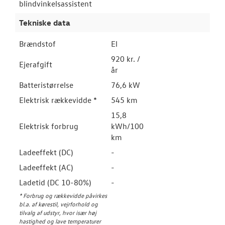
blindvinkelsassistent
Tekniske data
Brændstof
El
920 kr. /
Ejerafgift
år
Batteristørrelse
76,6 kW
Elektrisk rækkevidde *
545 km
15,8
Elektrisk forbrug
kWh/100
km
Ladeeffekt (DC)
-
Ladeeffekt (AC)
-
Ladetid (DC 10-80%)
-
* Forbrug og rækkevidde påvirkes
bl.a. af kørestil, vejrforhold og
tilvalg af udstyr, hvor især høj
hastighed og lave temperaturer