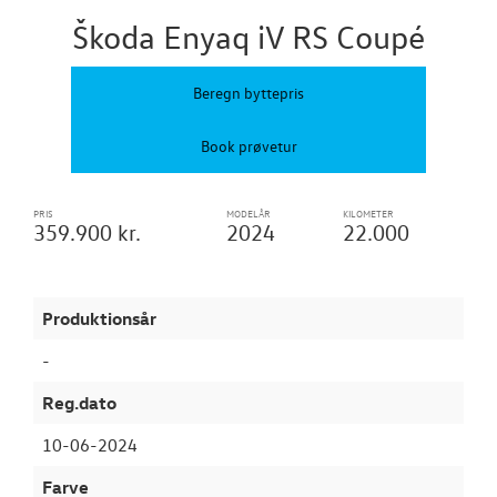
Brugtbilsattes
Škoda Enyaq iV RS Coupé
UDLEJNINGSBI
Beregn byttepris
TILBEHØR
Book prøvetur
VÆRKSTED
PRIS
MODELÅR
KILOMETER
359.900 kr.
2024
22.000
RESERVEDELE
NYHEDER
Produktionsår
-
OM OS
Reg.dato
10-06-2024
Farve