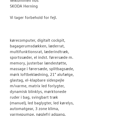
Velkommen hos
SKODA Herning
Vi tager forbehold for fejl.
kørecomputer, digitalt cockpit,
bagagerumsdækken, læderrat,
multifunktionsrat, læderindtræk,
sportssæder, el indst. førersæde m.
memory, justerbar lændestøtte,
massage i førersæde, splitbagsæde,
mørk loftbeklædning, 21" alufælge,
glastag, el-klapbare sidespejle
m/varme, matrix led forlygter,
dynamisk blinklys, mørktonede
ruder i bag, svingbart træk
(manuel), led baglygter, led kørelys,
automatgear, 3 zone klima,
varmepumpe, nøglefri adgang,