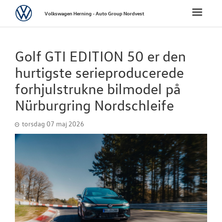
Volkswagen
Toggle
Volkswagen Herning - Auto Group Nordvest
naviga
FORSIDE
Golf GTI EDITION 50 er den
NYE PERSONBI
hurtigste serieproducerede
forhjulstrukne bilmodel på
NYE VAREBILER
Nürburgring Nordschleife
BRUGTE BILER
torsdag 07 maj 2026
UDLEJNINGSBI
TILBEHØR
VÆRKSTED