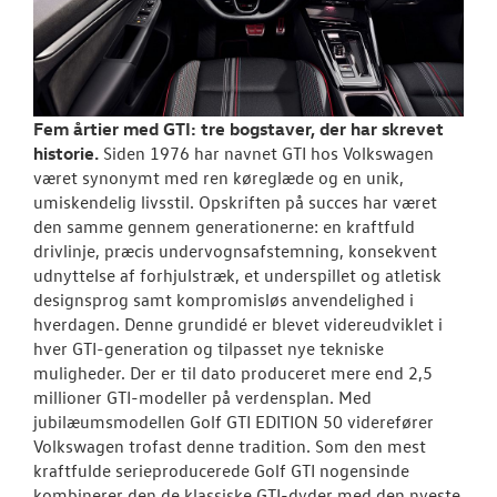
Fem årtier med GTI: tre bogstaver, der har skrevet
historie.
Siden 1976 har navnet GTI hos Volkswagen
været synonymt med ren køreglæde og en unik,
umiskendelig livsstil. Opskriften på succes har været
den samme gennem generationerne: en kraftfuld
drivlinje, præcis undervognsafstemning, konsekvent
udnyttelse af forhjulstræk, et underspillet og atletisk
designsprog samt kompromisløs anvendelighed i
hverdagen. Denne grundidé er blevet videreudviklet i
hver GTI-generation og tilpasset nye tekniske
muligheder. Der er til dato produceret mere end 2,5
millioner GTI-modeller på verdensplan. Med
jubilæumsmodellen Golf GTI EDITION 50 viderefører
Volkswagen trofast denne tradition. Som den mest
kraftfulde serieproducerede Golf GTI nogensinde
kombinerer den de klassiske GTI-dyder med den nyeste