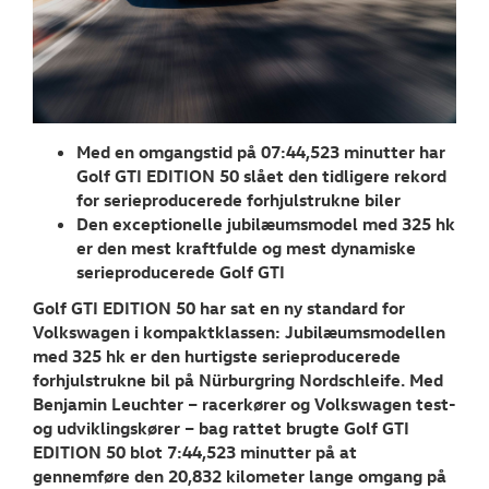
RESERVEDELE
NYHEDER
Tilmeld dig V
Danmarks nyh
Med en omgangstid på 07:44,523 minutter har
Golf GTI EDITION 50 slået den tidligere rekord
Aktuelt
for serieproducerede forhjulstrukne biler
Den exceptionelle jubilæumsmodel med 325 hk
OM OS
er den mest kraftfulde og mest dynamiske
serieproducerede Golf GTI
Golf GTI EDITION 50 har sat en ny standard for
Volkswagen i kompaktklassen: Jubilæumsmodellen
med 325 hk er den hurtigste serieproducerede
forhjulstrukne bil på Nürburgring Nordschleife. Med
Benjamin Leuchter – racerkører og Volkswagen test-
og udviklingskører – bag rattet brugte Golf GTI
EDITION 50 blot 7:44,523 minutter på at
gennemføre den 20,832 kilometer lange omgang på