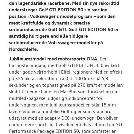
den legendariske racerbane. Med sin nye rekordtid
understreger Golf GTI EDITION 50 sin særlige
position i Volkswagens modelprogram – som den
mest kraftfulde og dynamisk præcise
serieproducerede Golf GTI. Golf GTI EDITION 50 er
samtidig hurtigere end alle tidligere
serieproducerede Volkswagen-modeller på
Nordschleife.
Jubilæumsmodel med motorsports-DNA.
Den
hurtigste omgang med Golf GTI EDITION 50 blev kørt
under gode vejrforhold i Eifel-regionen: Med en effekt
på 325 hk, acceleration fra 0 til 100 km/t på 5,3
sekunder og en tophastighed på 270 km/t er modellen
skabt til denne bane. En MacPherson-foraksel og en
multiled-bagaksel udgør grundkonceptet for
undervognen, men jubilæumsmodellen står 15 mm
lavere end en almindelig Golf og er som standard
udstyret med en adaptiv DCC-undervogn. Den bliver
endnu mere sportslig, hvis den er udstyret med en GTI
Performance Package EDITION 50, som omfatter en