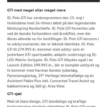
GTI med meget eller meget mere
ID. Polo GTI har verdenspremiere den 15. maj i
forbindelse med 24-timers løbet på den legendariske
Nürburgring Nordschleife. ID. Polo GTI forventes ude
ved de danske forhandlere ved årsskiftet, men der
åbnes allerede nu for bestillinger. ID. Polo GTI lanceres i
to udstyrsvarianter, der er teknisk identiske. ID. Polo
GTI til 279.995 kr. kommer med udstyr som el-
justerbare GTI-sportssæder, adaptiv undervogn og IQ-
LED-Matrix-forlygter. ID. Polo GTI tilbydes også i en
Launch-Edition 299.995 kr., der er komplet udstyret og
fx kommer med Harman Kardon lydanlæg,
Panoramaglastag, 19” Heritage letmetalfælge og en
Assistent Pakke Plus inkl. Connected Travel Assist og
bakkammera og 360 gr. Area View.
GTI-sjæl
Med sit klare design, GTI-kendetegn og kraftige
forhjulstrukne drivlinje viderefører ID. Polo GTI-arven