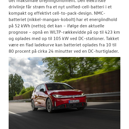
det maksimale drejningsmoment. Den elektriske
drivlinje får strøm fra et nyt unified-cell-batteri i et
kompakt og effektivt cell-to-pack-design. NMC-
batteriet (nikkel-mangan-kobolt) har et energiindhold
på 52 kWh (netto); det kan – ifølge den aktuelle
prognose – opnå en WLTP-rækkevidde på op til 423 km
og oplades med op til 105 kW ved DC-stationer. Takket
være en flad ladekurve kan batteriet oplades fra 10 til
80 procent på cirka 24 minutter ved en DC-hurtiglader.