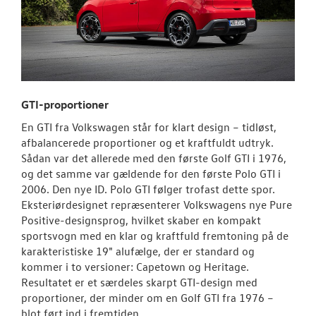
GTI-proportioner
En GTI fra Volkswagen står for klart design – tidløst,
afbalancerede proportioner og et kraftfuldt udtryk.
Sådan var det allerede med den første Golf GTI i 1976,
og det samme var gældende for den første Polo GTI i
2006. Den nye ID. Polo GTI følger trofast dette spor.
Eksteriørdesignet repræsenterer Volkswagens nye Pure
Positive-designsprog, hvilket skaber en kompakt
sportsvogn med en klar og kraftfuld fremtoning på de
karakteristiske 19" alufælge, der er standard og
kommer i to versioner: Capetown og Heritage.
Resultatet er et særdeles skarpt GTI-design med
proportioner, der minder om en Golf GTI fra 1976 –
blot ført ind i fremtiden.