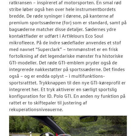
ratkransen – inspireret af motorsporten. En smal rød
stribe løber også hen over hele instrumentbordets
bredde. De røde syninger i dørene, på kanterne af
premium sportssæderne (for) som er standard, samt på
bagsæderne matcher disse detaljer. Sædernes ydre
kontaktflader er udført i ArtVelours Eco Soul
mikrofleece. På de indre sædeflader anvendes et stof
med navnet “Superclark” – ternmønstret er en frisk
fortolkning af det legendariske mønster fra historiske
GTI-modeller. Det røde GTI-emblem pryder også de
integrerede nakkestøtter på sportssæderne. Det findes
også – og er endda oplyst – i multifunktions-
sportsratttet. Trykknappen til den nye GTI-køreprofil er
integreret her. Et tryk aktiverer en særligt sportslig
konfiguration for ID. Polo GTI. En anden ny funktion på
rattet er to skiftepaler til justering af
rekuperationsniveauerne.