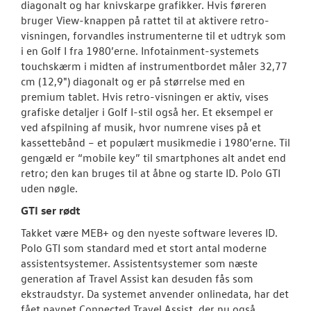
diagonalt og har knivskarpe grafikker. Hvis føreren
bruger View-knappen på rattet til at aktivere retro-
visningen, forvandles instrumenterne til et udtryk som
i en Golf I fra 1980’erne. Infotainment-systemets
touchskærm i midten af instrumentbordet måler 32,77
cm (12,9") diagonalt og er på størrelse med en
premium tablet. Hvis retro-visningen er aktiv, vises
grafiske detaljer i Golf I-stil også her. Et eksempel er
ved afspilning af musik, hvor numrene vises på et
kassettebånd – et populært musikmedie i 1980’erne. Til
gengæld er “mobile key” til smartphones alt andet end
retro; den kan bruges til at åbne og starte ID. Polo GTI
uden nøgle.
GTI ser rødt
Takket være MEB+ og den nyeste software leveres ID.
Polo GTI som standard med et stort antal moderne
assistentsystemer. Assistentsystemer som næste
generation af Travel Assist kan desuden fås som
ekstraudstyr. Da systemet anvender onlinedata, har det
fået navnet Connected Travel Assist, der nu også