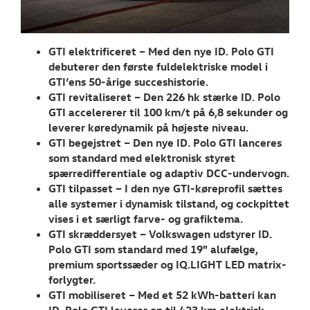
RESERVEDELE
NYHEDER
GTI elektrificeret – Med den nye ID. Polo GTI
debuterer den første fuldelektriske model i
Tilmeld dig V
GTI’ens 50-årige succeshistorie.
Danmarks nyh
GTI revitaliseret – Den 226 hk stærke ID. Polo
GTI accelererer til 100 km/t på 6,8 sekunder og
Aktuelt
leverer køredynamik på højeste niveau.
GTI begejstret – Den nye ID. Polo GTI lanceres
OM OS
som standard med elektronisk styret
spærredifferentiale og adaptiv DCC-undervogn.
GTI tilpasset – I den nye GTI-køreprofil sættes
alle systemer i dynamisk tilstand, og cockpittet
vises i et særligt farve- og grafiktema.
GTI skræddersyet – Volkswagen udstyrer ID.
Polo GTI som standard med 19" alufælge,
premium sportssæder og IQ.LIGHT LED matrix-
forlygter.
GTI mobiliseret – Med et 52 kWh-batteri kan
ID. Polo GTI leverer op til 423 km elektrisk