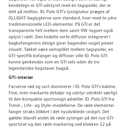
kendetegn er GTI udstyret med en tagspoiler, der er
delt på midten. ID. Polo GTI’s lyssignatur præges af
IQ.LIGHT-baglygterne som standard, hver med to ydre
tredimensionelle LED-elementer. På GTI er det
transparente felt mellem dem samt VW-logoet også
oplyst i rødt. Den todelte sorte diffusor integreret i
bagkofangerens design giver bagenden noget power
visuelt. Takket være samspillet mellem tagspoiler, en
GTI-specifik kofanger og diffuser ville ID. Polo GTI
kunne genkendes som en GTI selv uden de tre
legendariske bogstaver bagpå.
GTI-interiør
Farverne rød og sort dominerer i ID. Polo GTI’s kabine.
Fine, men markante detaljer og udstyr udviklet særligt
til den kompakte sportsvogn adskiller ID. Polo GTI fra
Trend-, Life- og Style-modellerne. De røde elementer
fanger straks blikket i det nyudviklede cockpit. Det
gælder blandt andet de røde syninger på det nye GTI-
sportsrat og den røde markering ved klokken 12 på