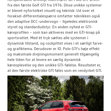
fra den første Golf GTI fra 1976. Disse unikke systemer
er blevet nyfortolket visuelt og teknisk: Ud over et
foraksel-differentialespærre omfatter teknikken også
den adaptive DCC-undervogn – ligeledes elektronisk
styret og standardudstyr. En anden nyhed er GTI-
køreprofilen – som kan aktiveres med en GTI-knap på
sportsrattet. Med ét tryk sættes alle systemer i
dynamisk tilstand, og cockpittet vises i et særligt farve-
og grafiktema. Derudover er ID. Polo GTI’s høje effekt
og maksimale drejningsmoment generelt tilgængelig
hele tiden for at levere en særlig dynamisk
køreoplevelse og den unikke GTI-følelse. Resultatet er,
at den første elektriske GTI føles som en rendyrket GTI.