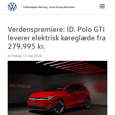
Volkswagen
Toggle
Volkswagen Herning - Auto Group Nordvest
naviga
FORSIDE
Verdenspremiere: ID. Polo GTI
NYE PERSONBI
leverer elektrisk køreglæde fra
279.995 kr.
NYE VAREBILER
fredag 15 maj 2026
BRUGTE BILER
UDLEJNINGSBI
TILBEHØR
VÆRKSTED