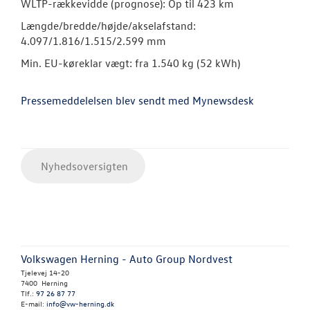
WLTP-rækkevidde (prognose): Op til 423 km
Længde/bredde/højde/akselafstand:
4.097/1.816/1.515/2.599 mm
Min. EU-køreklar vægt: fra 1.540 kg (52 kWh)
Pressemeddelelsen blev sendt med Mynewsdesk
Nyhedsoversigten
Volkswagen Herning - Auto Group Nordvest
Tjelevej 14-20
7400 Herning
Tlf.:
97 26 87 77
E-mail:
info@vw-herning.dk