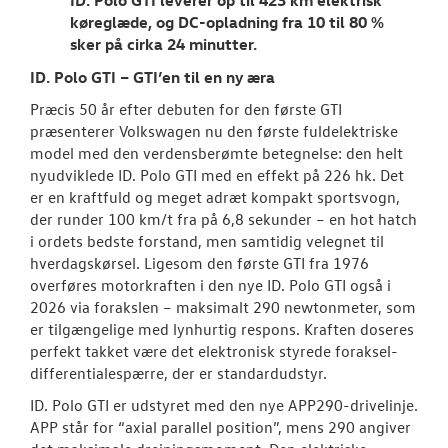
køreglæde, og DC-opladning fra 10 til 80 %
sker på cirka 24 minutter.
ID. Polo GTI – GTI’en til en ny æra
Præcis 50 år efter debuten for den første GTI
præsenterer Volkswagen nu den første fuldelektriske
model med den verdensberømte betegnelse: den helt
nyudviklede ID. Polo GTI med en effekt på 226 hk. Det
er en kraftfuld og meget adræt kompakt sportsvogn,
der runder 100 km/t fra på 6,8 sekunder – en hot hatch
i ordets bedste forstand, men samtidig velegnet til
hverdagskørsel. Ligesom den første GTI fra 1976
overføres motorkraften i den nye ID. Polo GTI også i
2026 via forakslen – maksimalt 290 newtonmeter, som
er tilgængelige med lynhurtig respons. Kraften doseres
perfekt takket være det elektronisk styrede foraksel-
differentialespærre, der er standardudstyr.
ID. Polo GTI er udstyret med den nye APP290-drivelinje.
APP står for “axial parallel position”, mens 290 angiver