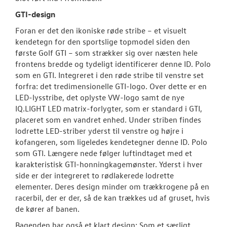
GTI-design
Foran er det den ikoniske røde stribe – et visuelt
kendetegn for den sportslige topmodel siden den
første Golf GTI – som strækker sig over næsten hele
frontens bredde og tydeligt identificerer denne ID. Polo
som en GTI. Integreret i den røde stribe til venstre set
forfra: det tredimensionelle GTI-logo. Over dette er en
LED-lysstribe, det oplyste VW-logo samt de nye
IQ.LIGHT LED matrix-forlygter, som er standard i GTI,
placeret som en vandret enhed. Under striben findes
lodrette LED-striber yderst til venstre og højre i
kofangeren, som ligeledes kendetegner denne ID. Polo
som GTI. Længere nede følger luftindtaget med et
karakteristisk GTI-honningkagemønster. Yderst i hver
side er der integreret to rødlakerede lodrette
elementer. Deres design minder om trækkrogene på en
racerbil, der er der, så de kan trækkes ud af gruset, hvis
de kører af banen.
Bagenden har også et klart design: Som et særligt