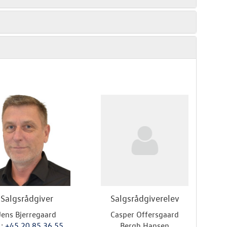
Salgsrådgiver
Salgsrådgiverelev
Jens Bjerregaard
Casper Offersgaard
.:
+45 20 85 36 55
Bergh Hansen