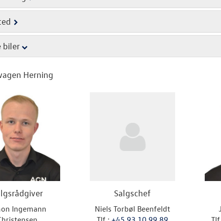
ted
 biler
wagen Herning
lgsrådgiver
Salgschef
mon Ingemann
Niels Torbøl Beenfeldt
Christensen
Tlf.:
+45 93 10 99 89
Tlf