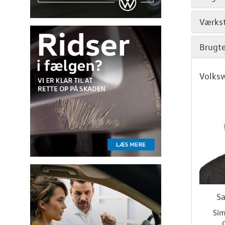
Værks
Brugte
Volks
Sa
Si