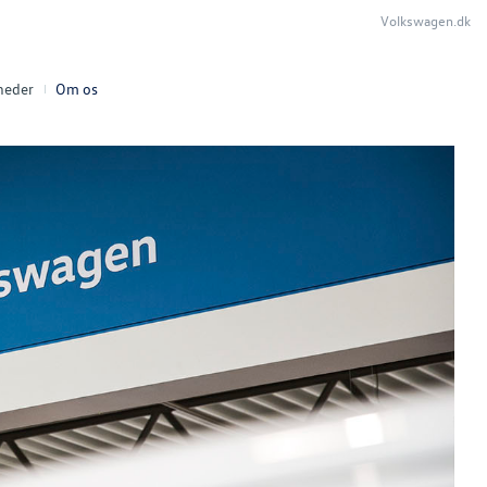
Volkswagen.dk
heder
Om os