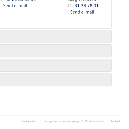
Send e-mail
Tlf.:
31 38 78 01
Send e-mail
Cookiepolitik
Betingelser for online booking
Privatlivspolitik
Kontakt