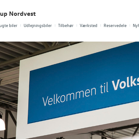
oup Nordvest
ugte biler
Udlejningsbiler
Tilbehør
Værksted
Reservedele
Ny