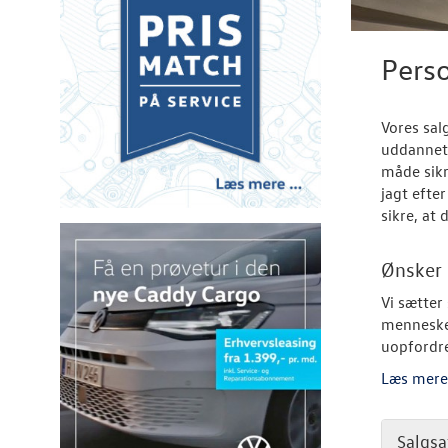
Pers
Vores sal
uddannet,
måde sikr
jagt efte
sikre, at
Ønsker 
Vi sætter
mennesker
uopfordr
Læs mere 
Salgsa