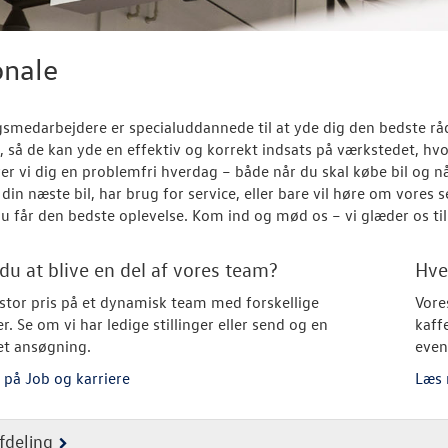
onale
gsmedarbejdere er specialuddannede til at yde dig den bedste rå
 så de kan yde en effektiv og korrekt indsats på værkstedet, hv
er vi dig en problemfri hverdag – både når du skal købe bil og 
r din næste bil, har brug for service, eller bare vil høre om vores
 du får den bedste oplevelse. Kom ind og mød os – vi glæder os t
du at blive en del af vores team?
Hve
 stor pris på et dynamisk team med forskellige
Vore
. Se om vi har ledige stillinger eller send og en
kaff
et ansøgning.
even
på Job og karriere
Læs 
fdeling