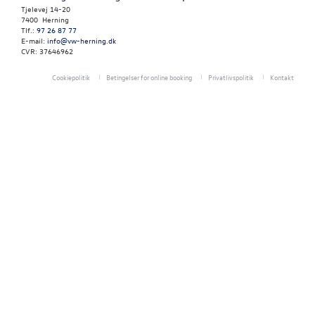
RESERVEDELE
Tjelevej 14-20
7400 Herning
Tlf.:
97 26 87 77
NYHEDER
E-mail:
info@vw-herning.dk
CVR: 37646962
OM OS
Cookiepolitik
Betingelser for online booking
Privatlivspolitik
Kontakt