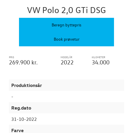
Brugtbilsattes
VW Polo 2,0 GTi DSG
UDLEJNINGSBI
Beregn byttepris
TILBEHØR
Book prøvetur
VÆRKSTED
PRIS
MODELÅR
KILOMETER
269.900 kr.
2022
34.000
RESERVEDELE
NYHEDER
Produktionsår
-
OM OS
Reg.dato
31-10-2022
Farve