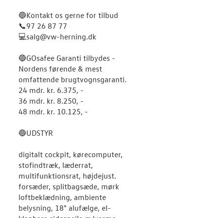
🔵Kontakt os gerne for tilbud
️📞97 26 87 77
💻salg@vw-herning.dk
🔵️GOsafee Garanti tilbydes -
Nordens førende & mest
omfattende brugtvognsgaranti.
24 mdr. kr. 6.375, -
36 mdr. kr. 8.250, -
48 mdr. kr. 10.125, -
🔵UDSTYR
digitalt cockpit, kørecomputer,
stofindtræk, læderrat,
multifunktionsrat, højdejust.
forsæder, splitbagsæde, mørk
loftbeklædning, ambiente
belysning, 18" alufælge, el-