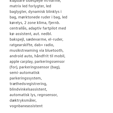
klapbare sidespejle m/varme,
matrix led forlygter, led
baglygter, dynamisk blinklys i
bag, mørktonede ruder i bag, led
kørelys, 2 zone klima, fjernb.
centrallås, adaptiv fartpilot med
kø-assistent, aut. nedbl.
bakspejl, sædevarme, el-ruder,
ratgearskifte, dab+ radio,
musikstreaming via bluetooth,
android auto, håndfrit til mobil,
apple carplay, parkeringssensor
(for), parkeringssensor (bag),
semi-automatisk
parkeringssystem,
træthedsregistrering,
blindvinkelsassistent,
automatisk lys, regnsensor,
dæktryksmåler,
vognbaneassistent