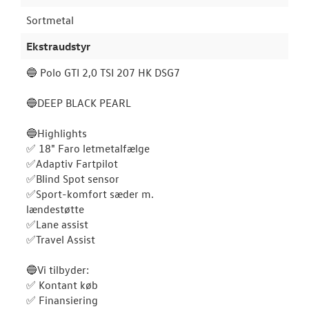
Sortmetal
Ekstraudstyr
🔵️ Polo GTI 2,0 TSI 207 HK DSG7
🔵DEEP BLACK PEARL
🔵Highlights
✅ 18" Faro letmetalfælge
✅Adaptiv Fartpilot
✅Blind Spot sensor
✅Sport-komfort sæder m.
lændestøtte
✅Lane assist
✅Travel Assist
🔵Vi tilbyder:
✅ Kontant køb
✅ Finansiering